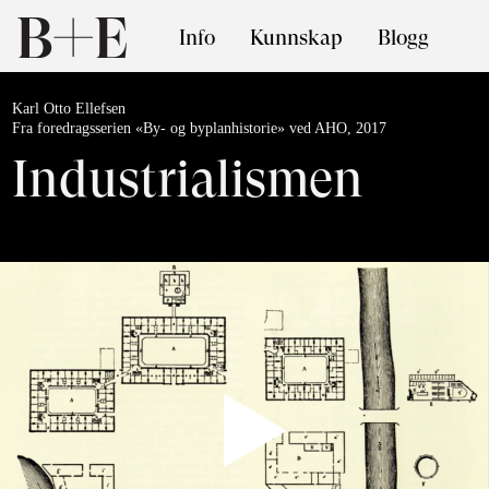
Info
Kunnskap
Blogg
Karl Otto Ellefsen
Fra foredragsserien «By- og byplanhistorie» ved AHO, 2017
Industrialismen